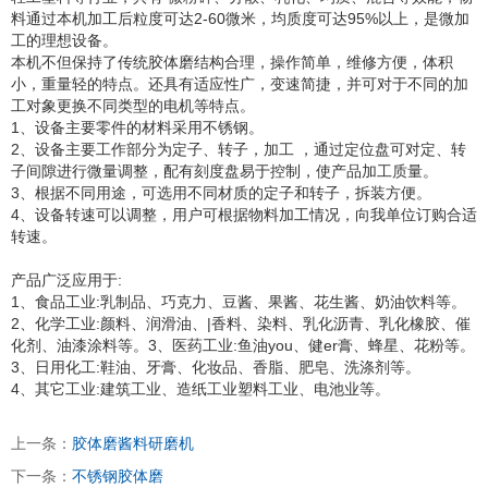
料通过本机加工后粒度可达2-60微米，均质度可达95%以上，是微加
工的理想设备。
本机不但保持了传统胶体磨结构合理，操作简单，维修方便，体积
小，重量轻的特点。还具有适应性广，变速简捷，并可对于不同的加
工对象更换不同类型的电机等特点。
1、设备主要零件的材料采用不锈钢。
2、设备主要工作部分为定子、转子，加工 ，通过定位盘可对定、转
子间隙进行微量调整，配有刻度盘易于控制，使产品加工质量。
3、根据不同用途，可选用不同材质的定子和转子，拆装方便。
4、设备转速可以调整，用户可根据物料加工情况，向我单位订购合适
转速。
产品广泛应用于:
1、食品工业:乳制品、巧克力、豆酱、果酱、花生酱、奶油饮料等。
2、化学工业:颜料、润滑油、|香料、染料、乳化沥青、乳化橡胶、催
化剂、油漆涂料等。3、医药工业:鱼油you、健er膏、蜂星、花粉等。
3、日用化工:鞋油、牙膏、化妆品、香脂、肥皂、洗涤剂等。
4、其它工业:建筑工业、造纸工业塑料工业、电池业等。
上一条：
胶体磨酱料研磨机
下一条：
不锈钢胶体磨