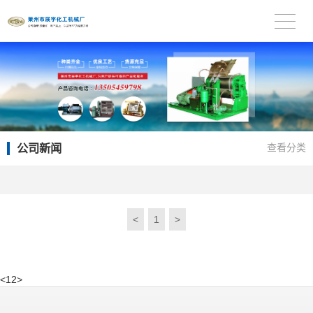
公司新闻
查看分类
<
1
>
<
1
2
>