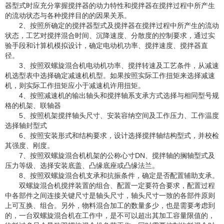
器型式时应充分掌握搅拌器的动力特性和搅拌器在搅拌过程中所产生
的流动状态与各种搅拌目的的因果关系。
2、按照所确定的搅拌器型式及搅拌器在搅拌过程中所产生的流动
状态，工艺对搅拌混合时间、沉降速度、分散度的控制要求，通过实
验手段和计算机模拟设计，确定电动机功率、搅拌速度、搅拌器直
径。
3、按照双螺旋混合机电动机功率、搅拌转速及工艺条件，从减速
机选型表中选择确定减速机机型。如果按照实际工作扭矩来选择减速
机，则实际工作扭矩应小于减速机许用扭矩。
4、按照减速机的输出轴头和搅拌轴系支承方式选择与相同型号规
格的机架、联轴器
5、按照机架搅拌轴头尺寸、安装容纳空间及工作压力、工作温度
选择轴封型式
6、按照安装形式和结构要求，设计选择搅拌轴结构型式，并校检
其强度、刚度。
7、按照双螺旋混合机机架的公称心寸DN、搅拌轴的搁轴型式及
压力等级、选择安装底盖、凸缘底座或凸缘法兰。
8、按照双螺旋混合机支承和抗振条件，确定是否配置辅助支承。
双螺旋混合机搅拌装置的组合、配置一定要符合要求，配置过程
中各部件之间连接关键尺寸是轴头尺寸，轴头尺寸一致的各部件原则
上可互换、组合。另外，物料混合加工的数量多少，也是需要考虑到
的，一台双螺旋混合机在工作中，是不可以超出其加工容量限值的，