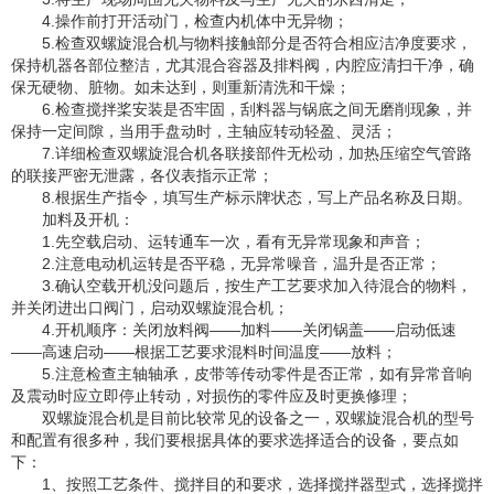
4.操作前打开活动门，检查内机体中无异物；
5.检查双螺旋混合机与物料接触部分是否符合相应洁净度要求，
保持机器各部位整洁，尤其混合容器及排料阀，内腔应清扫干净，确
保无硬物、脏物。如未达到，则重新清洗和干燥；
6.检查搅拌桨安装是否牢固，刮料器与锅底之间无磨削现象，并
保持一定间隙，当用手盘动时，主轴应转动轻盈、灵活；
7.详细检查双螺旋混合机各联接部件无松动，加热压缩空气管路
的联接严密无泄露，各仪表指示正常；
8.根据生产指令，填写生产标示牌状态，写上产品名称及日期。
加料及开机：
1.先空载启动、运转通车一次，看有无异常现象和声音；
2.注意电动机运转是否平稳，无异常噪音，温升是否正常；
3.确认空载开机没问题后，按生产工艺要求加入待混合的物料，
并关闭进出口阀门，启动双螺旋混合机；
4.开机顺序：关闭放料阀——加料——关闭锅盖——启动低速
——高速启动——根据工艺要求混料时间温度——放料；
5.注意检查主轴轴承，皮带等传动零件是否正常，如有异常音响
及震动时应立即停止转动，对损伤的零件应及时更换修理；
双螺旋混合机是目前比较常见的设备之一，双螺旋混合机的型号
和配置有很多种，我们要根据具体的要求选择适合的设备，要点如
下：
1、按照工艺条件、搅拌目的和要求，选择搅拌器型式，选择搅拌