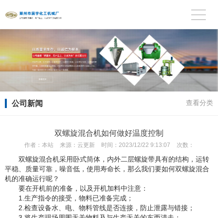
公司新闻
查看分类
双螺旋混合机如何做好温度控制
作者：
本站
来源：
云更新
时间：
2023/12/22 9:13:07
次数：
双螺旋混合机采用卧式筒体，内外二层螺旋带具有的结构，运转
平稳、质量可靠，噪音低，使用寿命长，那么我们要如何双螺旋混合
机的准确运行呢？
要在开机前的准备，以及开机加料中注意：
1.生产指令的接受，物料已准备完成；
2.检查设备水、电、物料管线是否连接，防止泄露与错接；
3.将生产现场周围无关物料及与生产无关的东西清走；