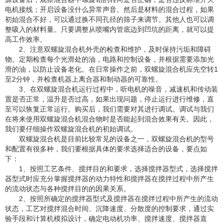
电机接线；开启设备没什么异常声音。然后是材料的混合过程，如果
初始混合不好，可以通过换不同孔径的筛子来调节。其他人也可以调
整吸入的材料量。只要调整从喷嘴内管底边到凹坑的距离，就可以提
高工作效率。
2、注意双螺旋混合机外壳的检查和维护，及时保持污垢和障碍
物。定期检查每个光滑处的油，电路和控制设备，并根据需要添加光
滑的油，以防止设备老化。在日常操作之前，双螺旋混合机应先空转1
至2分钟，并检查机器上离合器和制动器的可靠性。
3、在双螺旋混合机运行过程中，听电机的噪音，减速机和传动装
置是否正常，温升是否过高，如果出现问题，停止运行进行维修，直
至可以恢复正常运行。购买后，我们需要对其进行调试。调试与我们
在将来使用双螺旋混合机混合物时是否能起到混合效果有关。因此，
我们要仔细操作双螺旋混合机的初始调试。
双螺旋混合机是目前比较常见的设备之一，双螺旋混合机的型号
和配置有很多种，我们要根据具体的要求选择适合的设备，要点如
下：
1、按照工艺条件、搅拌目的和要求，选择搅拌器型式，选择搅拌
器型式时应充分掌握搅拌器的动力特性和搅拌器在搅拌过程中所产生
的流动状态与各种搅拌目的的因果关系。
2、按照所确定的搅拌器型式及搅拌器在搅拌过程中所产生的流动
状态，工艺对搅拌混合时间、沉降速度、分散度的控制要求，通过实
验手段和计算机模拟设计，确定电动机功率、搅拌速度、搅拌器直