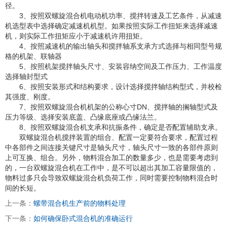
径。
3、按照双螺旋混合机电动机功率、搅拌转速及工艺条件，从减速
机选型表中选择确定减速机机型。如果按照实际工作扭矩来选择减速
机，则实际工作扭矩应小于减速机许用扭矩。
4、按照减速机的输出轴头和搅拌轴系支承方式选择与相同型号规
格的机架、联轴器
5、按照机架搅拌轴头尺寸、安装容纳空间及工作压力、工作温度
选择轴封型式
6、按照安装形式和结构要求，设计选择搅拌轴结构型式，并校检
其强度、刚度。
7、按照双螺旋混合机机架的公称心寸DN、搅拌轴的搁轴型式及
压力等级、选择安装底盖、凸缘底座或凸缘法兰。
8、按照双螺旋混合机支承和抗振条件，确定是否配置辅助支承。
双螺旋混合机搅拌装置的组合、配置一定要符合要求，配置过程
中各部件之间连接关键尺寸是轴头尺寸，轴头尺寸一致的各部件原则
上可互换、组合。另外，物料混合加工的数量多少，也是需要考虑到
的，一台双螺旋混合机在工作中，是不可以超出其加工容量限值的，
物料过多只会导致双螺旋混合机负荷工作，同时需要控制物料混合时
间的长短。
上一条：
螺带混合机生产前的物料处理
下一条：
如何确保卧式混合机的准确运行