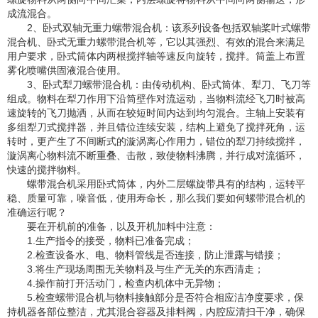
成流混合。
2、卧式双轴无重力螺带混合机：该系列设备包括双轴桨叶式螺带
混合机、卧式无重力螺带混合机等，它以其强烈、有效的混合来满足
用户要求，卧式筒体内两根搅拌轴等速反向旋转，搅拌。筒盖上布置
雾化喷嘴供固液混合使用。
3、卧式犁刀螺带混合机：由传动机构、卧式筒体、犁刀、飞刀等
组成。物料在犁刀作用下沿筒壁作对流运动，当物料流经飞刀时被高
速旋转的飞刀抛洒，从而在较短时间内达到均匀混合。主轴上安装有
多组犁刀式搅拌器，并且错位连续安装，结构上避免了搅拌死角，运
转时，更产生了不间断式的漩涡离心作用力，错位的犁刀持续搅拌，
漩涡离心物料流不断重叠、击散，致使物料沸腾，并行成对流循环，
快速的搅拌物料。
螺带混合机采用卧式筒体，内外二层螺旋带具有的结构，运转平
稳、质量可靠，噪音低，使用寿命长，那么我们要如何螺带混合机的
准确运行呢？
要在开机前的准备，以及开机加料中注意：
1.生产指令的接受，物料已准备完成；
2.检查设备水、电、物料管线是否连接，防止泄露与错接；
3.将生产现场周围无关物料及与生产无关的东西清走；
4.操作前打开活动门，检查内机体中无异物；
5.检查螺带混合机与物料接触部分是否符合相应洁净度要求，保
持机器各部位整洁，尤其混合容器及排料阀，内腔应清扫干净，确保