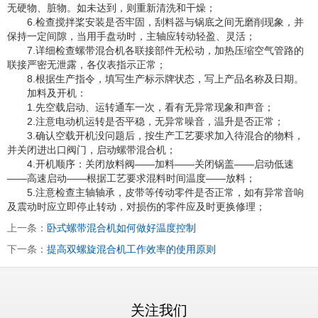
无硬物、脏物。如未达到，则重新清洗和干燥；
6.检查搅拌桨安装是否牢固，刮料器与锅底之间无磨削现象，并
保持一定间隙，当用手盘动时，主轴应转动轻盈、灵活；
7.详细检查螺带混合机各联接部件无松动，加热压缩空气管路的
联接严密无泄露，各仪表指示正常；
8.根据生产指令，填写生产标示牌状态，写上产品名称及日期。
加料及开机：
1.先空载启动、运转通车一次，看有无异常现象和声音；
2.注意电动机运转是否平稳，无异常噪音，温升是否正常；
3.确认空载开机没问题后，按生产工艺要求加入待混合的物料，
并关闭进出口阀门，启动螺带混合机；
4.开机顺序：关闭放料阀——加料——关闭锅盖——启动低速
——高速启动——根据工艺要求混料时间温度——放料；
5.注意检查主轴轴承，皮带等传动零件是否正常，如有异常音响
及震动时应立即停止转动，对损伤的零件应及时更换修理；
上一条：
卧式螺带混合机如何做好温度控制
下一条：
提高双螺旋混合机工作效率的使用原则
关注我们