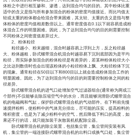
体粉之中进行相互掺和、渗透，达到混合均匀的目的。其中粉体比重
适中的含义是指与所有参加混合的粉体的密度均值接近。而比均值太
轻或太重的粉体都会给混合带来困难，其太轻、太重的含义是指与整
体粉体的密度均值相差数倍以上。通常密度值在0.1以下就容易造成粉
体混合工作的明显困难。因此，为了达到混合均匀的目的则需要控制
不同粉体之间密度值差异过大。
2、粉体粒径
粒径越小、粉末越细，混合时越容易上浮到上方，反之粒径越
大、粉体越粗，卧式螺带混合机混合时越容易下沉到底部因为是平均
粒径，而实际参加混合的粉体粒径是有差异的，若某种粉体粒径大小
之比达到数倍时也会出现该粉体的小粒径粉体上飘、大粒径粉体下沉
的现象。通常粒径在50目以下和800目以上就会造成粉体混合工作的
明显困难。因此，为了达到混合均匀的目的则需要控制粉体之间的粒
径差异。
卧式螺带混合机的进气口处增加空气过滤器组合(通常称为两或三
个部件)不仅能够去除压缩空气中的水分，而且能够润滑卧式螺带混合
机的电磁阀和气缸，保护卧式螺带混合机的气动部件。在下料前先慢
速搅拌粉料，使粉料中的气体充分排出，尽可能的压实，提高粉料的
堆积密度，也是为了减少粉料中的空气，然后降低下料口的高度，如
果还不行的话，就只能加装干灰散装机机配除尘器。
卧式螺带混合机的除尘装置，包括集尘管，集尘管间安装有风
机，集尘管的一端连接卧式螺带混合机的出料口或换气口处，集尘管